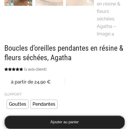
Boucles d’oreilles pendantes en résine &
fleurs séchées, Agatha
(
1
avis client)
Noté
1
5.00
sur 5 basé sur
notation client
à partir de
24,90
€
SUPPORT
Gouttes
Pendantes
quantité
Ajouter au panier
de