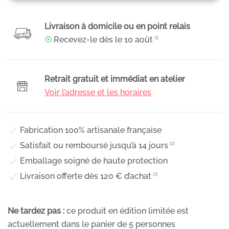
Boucles
d’oreilles
Livraison à domicile ou en point relais
pendantes
☉
Recevez-le dès le
10 août
⁽¹⁾
en
résine
&
Retrait gratuit et immédiat en atelier
fleurs
Voir l’adresse et les horaires
séchées,
Agatha
Fabrication 100% artisanale française
Satisfait ou remboursé jusqu’à 14 jours
⁽²⁾
Emballage soigné de haute protection
Livraison offerte dès 120 € d’achat
⁽³⁾
Ne tardez pas :
ce produit en édition limitée est
actuellement dans le panier de
5
personnes