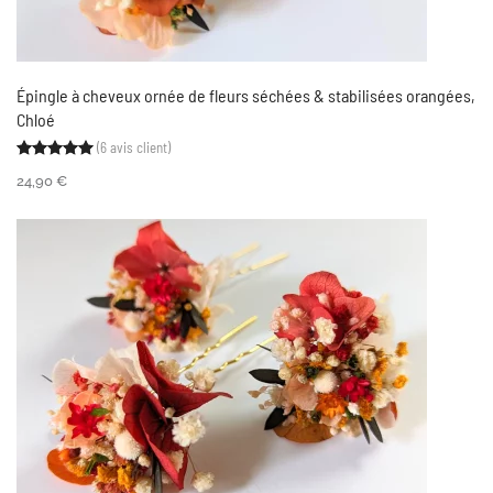
Épingle à cheveux ornée de fleurs séchées & stabilisées orangées,
Chloé
(
6
avis client)
Noté
6
5.00
sur 5 basé sur
notations client
24,90
€