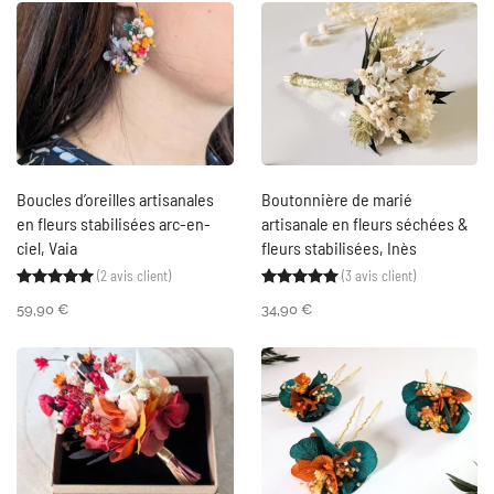
Boucles d’oreilles artisanales
Boutonnière de marié
en fleurs stabilisées arc-en-
artisanale en fleurs séchées &
ciel, Vaia
fleurs stabilisées, Inès
(
2
avis client)
(
3
avis client)
Noté
2
5.00
sur 5 basé sur
notations client
Noté
3
5.00
sur 5 ba
59,90
€
34,90
€