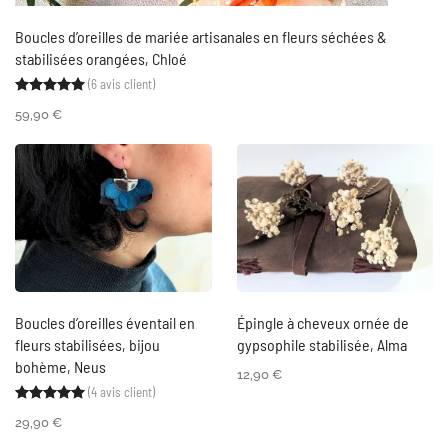
Boucles d’oreilles de mariée artisanales en fleurs séchées &
stabilisées orangées, Chloé
(
6
avis client)
Noté
6
5.00
sur 5 basé sur
notations client
59,90
€
Boucles d’oreilles éventail en
Épingle à cheveux ornée de
fleurs stabilisées, bijou
gypsophile stabilisée, Alma
bohème, Neus
12,90
€
(
4
avis client)
Noté
4
5.00
sur 5 basé sur
notations client
29,90
€