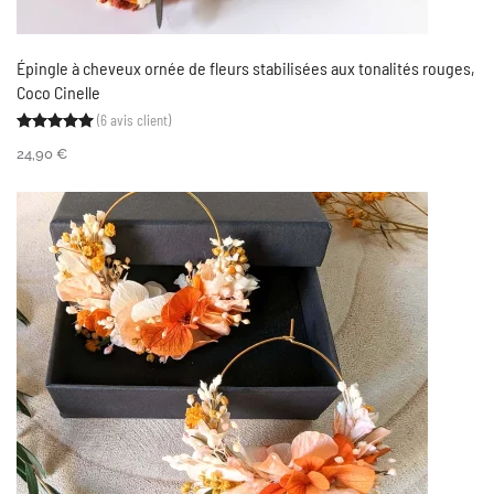
Épingle à cheveux ornée de fleurs stabilisées aux tonalités rouges,
Coco Cinelle
(
6
avis client)
Noté
6
5.00
sur 5 basé sur
notations client
24,90
€