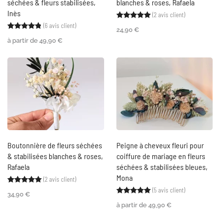
séchées & fleurs stabilisées,
blanches & roses, Rafaela
Inès
(
2
avis client)
Noté
2
5.00
sur 5 ba
(
6
avis client)
Noté
6
4.83
sur 5 basé sur
notations client
24,90
€
à partir de
49,90
€
Boutonnière de fleurs séchées
Peigne à cheveux fleuri pour
& stabilisées blanches & roses,
coiffure de mariage en fleurs
Rafaela
séchées & stabilisées bleues,
Mona
(
2
avis client)
Noté
2
5.00
sur 5 basé sur
notations client
(
5
avis client)
Noté
5
5.00
sur 5 ba
34,90
€
à partir de
49,90
€