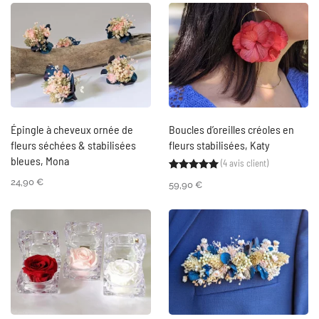
Épingle à cheveux ornée de
Boucles d’oreilles créoles en
fleurs séchées & stabilisées
fleurs stabilisées, Katy
bleues, Mona
(
4
avis client)
Noté
4
5.00
sur 5 ba
24,90
€
59,90
€