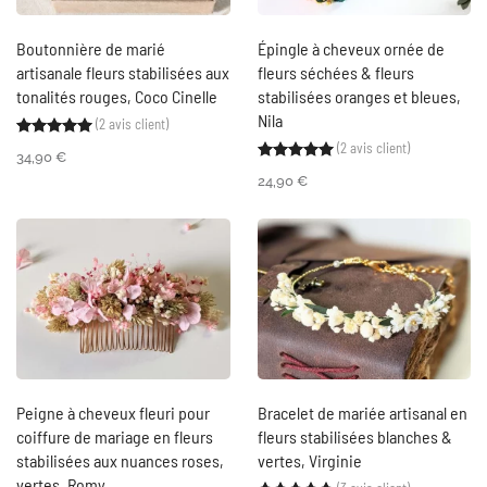
Boutonnière de marié
Épingle à cheveux ornée de
artisanale fleurs stabilisées aux
fleurs séchées & fleurs
tonalités rouges, Coco Cinelle
stabilisées oranges et bleues,
Nila
(
2
avis client)
Noté
2
5.00
sur 5 basé sur
notations client
(
2
avis client)
Noté
2
5.00
sur 5 ba
34,90
€
24,90
€
Peigne à cheveux fleuri pour
Bracelet de mariée artisanal en
coiffure de mariage en fleurs
fleurs stabilisées blanches &
stabilisées aux nuances roses,
vertes, Virginie
vertes, Romy