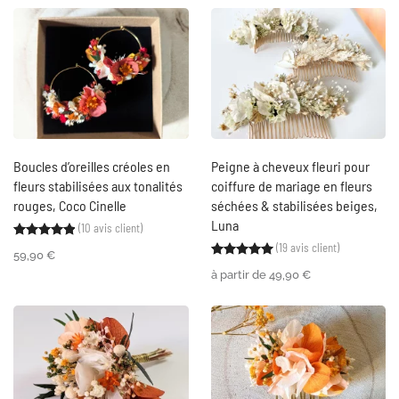
Boucles d’oreilles créoles en
Peigne à cheveux fleuri pour
fleurs stabilisées aux tonalités
coiffure de mariage en fleurs
rouges, Coco Cinelle
séchées & stabilisées beiges,
Luna
(
10
avis client)
Noté
10
4.90
sur 5 basé sur
notations client
(
19
avis client)
Noté
19
5.00
sur 5 ba
59,90
€
à partir de
49,90
€