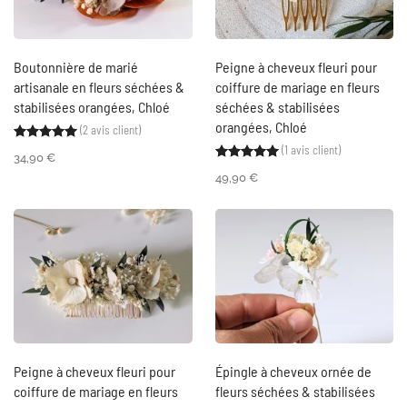
Boutonnière de marié
Peigne à cheveux fleuri pour
artisanale en fleurs séchées &
coiffure de mariage en fleurs
stabilisées orangées, Chloé
séchées & stabilisées
orangées, Chloé
(
2
avis client)
Noté
2
5.00
sur 5 basé sur
notations client
(
1
avis client)
Noté
1
5.00
sur 5 ba
34,90
€
49,90
€
Peigne à cheveux fleuri pour
Épingle à cheveux ornée de
coiffure de mariage en fleurs
fleurs séchées & stabilisées