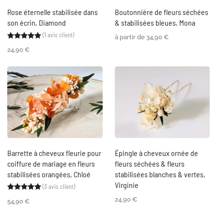
Rose éternelle stabilisée dans
Boutonnière de fleurs séchées
son écrin, Diamond
& stabilisées bleues, Mona
(
1
avis client)
Noté
1
5.00
sur 5 basé sur
notation client
à partir de
34,90
€
24,90
€
Barrette à cheveux fleurie pour
Épingle à cheveux ornée de
coiffure de mariage en fleurs
fleurs séchées & fleurs
stabilisées orangées, Chloé
stabilisées blanches & vertes,
Virginie
(
3
avis client)
Noté
3
5.00
sur 5 basé sur
notations client
24,90
€
54,90
€