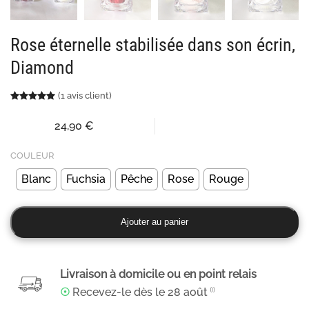
Rose éternelle stabilisée dans son écrin,
Diamond
(
1
avis client)
Noté
1
5.00
sur 5 basé sur
notation client
24,90
€
COULEUR
Blanc
Fuchsia
Pêche
Rose
Rouge
quantité
Ajouter au panier
de
Rose
éternelle
Livraison à domicile ou en point relais
stabilisée
☉
Recevez-le dès le
28 août
⁽¹⁾
dans