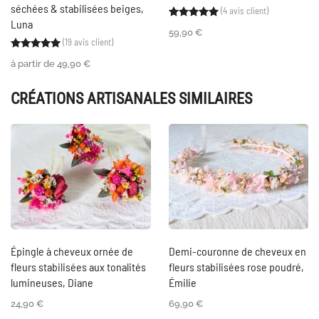
séchées & stabilisées beiges,
(
4
avis client)
Noté
4
5.00
sur 5 ba
Luna
59,90
€
(
19
avis client)
Noté
19
5.00
sur 5 basé sur
notations client
à partir de
49,90
€
CRÉATIONS ARTISANALES SIMILAIRES
Épingle à cheveux ornée de
Demi-couronne de cheveux en
fleurs stabilisées aux tonalités
fleurs stabilisées rose poudré,
lumineuses, Diane
Émilie
24,90
€
69,90
€