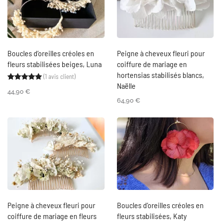
Boucles d’oreilles créoles en
Peigne à cheveux fleuri pour
fleurs stabilisées beiges, Luna
coiffure de mariage en
hortensias stabilisés blancs,
(
1
avis client)
Noté
1
5.00
sur 5 basé sur
notation client
Naëlle
44,90
€
64,90
€
Peigne à cheveux fleuri pour
Boucles d’oreilles créoles en
coiffure de mariage en fleurs
fleurs stabilisées, Katy