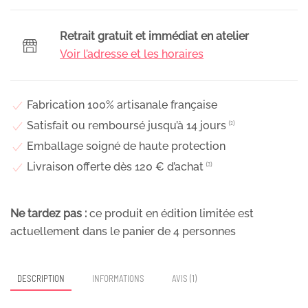
son
écrin,
Retrait gratuit et immédiat en atelier
Diamond
Voir l’adresse et les horaires
Fabrication 100% artisanale française
Satisfait ou remboursé jusqu’à 14 jours
⁽²⁾
Emballage soigné de haute protection
Livraison offerte dès 120 € d’achat
⁽³⁾
Ne tardez pas :
ce produit en édition limitée est
actuellement dans le panier de
4
personnes
DESCRIPTION
INFORMATIONS
AVIS (1)