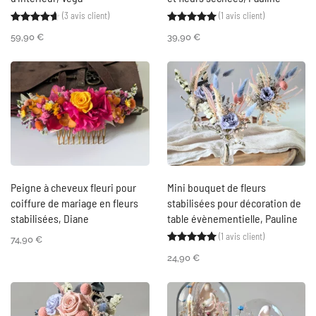
(
3
avis client)
(
1
avis client)
Noté
3
4.67
sur 5 basé sur
notations client
Noté
1
5.00
sur 5 ba
59,90
€
39,90
€
Peigne à cheveux fleuri pour
Mini bouquet de fleurs
coiffure de mariage en fleurs
stabilisées pour décoration de
stabilisées, Diane
table évènementielle, Pauline
(
1
avis client)
Noté
1
5.00
sur 5 ba
74,90
€
24,90
€