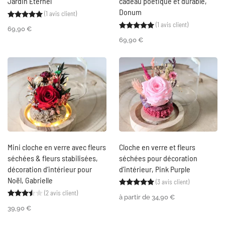
Jardin Éternel
cadeau poétique et durable,
Donum
(
1
avis client)
Noté
1
5.00
sur 5 basé sur
notation client
(
1
avis client)
Noté
1
5.00
sur 5 ba
69,90
€
69,90
€
Mini cloche en verre avec fleurs
Cloche en verre et fleurs
séchées & fleurs stabilisées,
séchées pour décoration
décoration d’intérieur pour
d’intérieur, Pink Purple
Noël, Gabrielle
(
3
avis client)
Noté
3
5.00
sur 5 ba
(
2
avis client)
Noté
2
3.50
sur 5 basé sur
notations client
à partir de
34,90
€
39,90
€