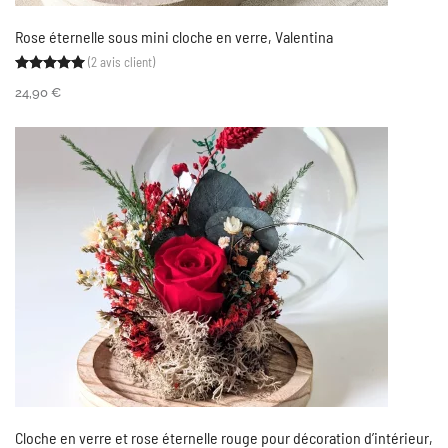
Rose éternelle sous mini cloche en verre, Valentina
(
2
avis client)
Noté
2
5.00
sur 5 basé sur
notations client
24,90
€
Cloche en verre et rose éternelle rouge pour décoration d’intérieur,