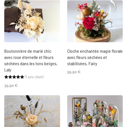
Boutonnière de marié chic
Cloche enchantée magie florale
avec rose éternelle et fleurs
avec fleurs séchées et
séchées dans les tons beiges,
stabilisées, Fairy
Laly
59,90
€
(
1
avis client)
Noté
1
5.00
sur 5 basé sur
notation client
39,90
€