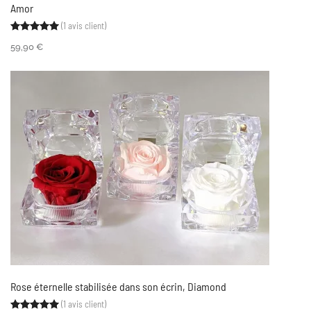
Amor
(
1
avis client)
Noté
1
5.00
sur 5 basé sur
notation client
59,90
€
Rose éternelle stabilisée dans son écrin, Diamond
(
1
avis client)
Noté
1
5.00
sur 5 basé sur
notation client