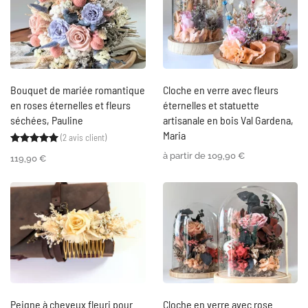
Bouquet de mariée romantique
Cloche en verre avec fleurs
en roses éternelles et fleurs
éternelles et statuette
séchées, Pauline
artisanale en bois Val Gardena,
Maria
(
2
avis client)
Noté
2
5.00
sur 5 basé sur
notations client
à partir de
109,90
€
119,90
€
Peigne à cheveux fleuri pour
Cloche en verre avec rose