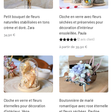
Petit bouquet de fleurs
Cloche en verre avec fleurs
naturelles stabilisées en tons
séchées et préservées pour
crème et doré, Zara
décoration d’intérieur
ensoleillée, Paula
34,90
€
(
2
avis client)
Noté
2
5.00
sur 5 ba
à partir de
39,90
€
Cloche en verre et fleurs
Boutonnière de marié
éternelles pour décoration
romantique avec rose éternelle
d’intérieur, Véga
et fleurs séchées, Pauline