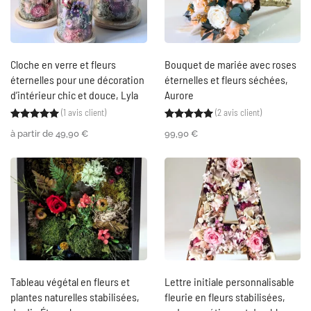
Cloche en verre et fleurs
Bouquet de mariée avec roses
éternelles pour une décoration
éternelles et fleurs séchées,
d’intérieur chic et douce, Lyla
Aurore
(
1
avis client)
(
2
avis client)
Noté
1
5.00
sur 5 basé sur
notation client
Noté
2
5.00
sur 5 ba
à partir de
49,90
€
99,90
€
Tableau végétal en fleurs et
Lettre initiale personnalisable
plantes naturelles stabilisées,
fleurie en fleurs stabilisées,