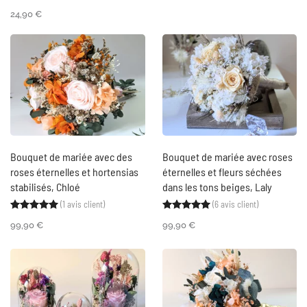
24,90
€
Bouquet de mariée avec des
Bouquet de mariée avec roses
roses éternelles et hortensias
éternelles et fleurs séchées
stabilisés, Chloé
dans les tons beiges, Laly
(
1
avis client)
(
6
avis client)
Noté
1
5.00
sur 5 basé sur
notation client
Noté
6
5.00
sur 5 ba
99,90
€
99,90
€