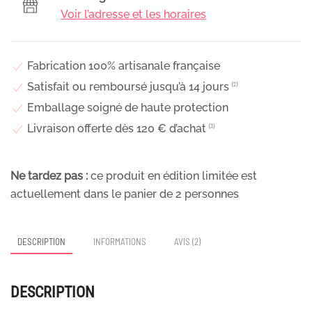
et
Voir l’adresse et les horaires
fleurs
séchées,
Aurore
Fabrication 100% artisanale française
Satisfait ou remboursé jusqu’à 14 jours
⁽²⁾
Emballage soigné de haute protection
Livraison offerte dès 120 € d’achat
⁽³⁾
Ne tardez pas :
ce produit en édition limitée est
actuellement dans le panier de
2
personnes
DESCRIPTION
INFORMATIONS
AVIS (2)
DESCRIPTION