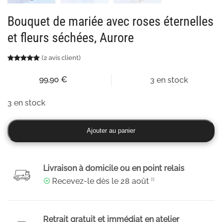
Bouquet de mariée avec roses éternelles
et fleurs séchées, Aurore
(
2
avis client)
Noté
2
5.00
sur 5 basé sur
notations client
99,90
€
3 en stock
3 en stock
quantité
Ajouter au panier
de
Bouquet
de
Livraison à domicile ou en point relais
mariée
☉
Recevez-le dès le
28 août
⁽¹⁾
avec
roses
éternelles
Retrait gratuit et immédiat en atelier