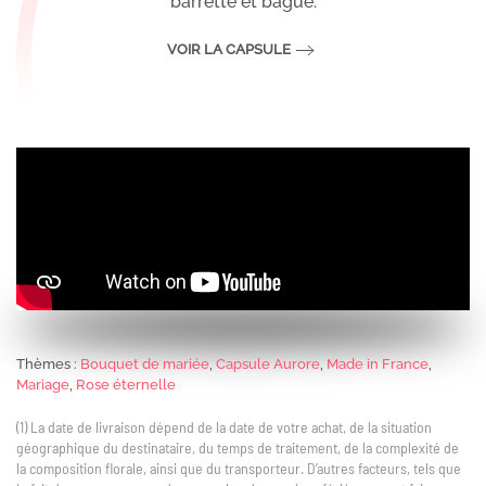
barrette et bague.
VOIR LA CAPSULE
Thèmes :
Bouquet de mariée
,
Capsule Aurore
,
Made in France
,
Mariage
,
Rose éternelle
(1) La date de livraison dépend de la date de votre achat, de la situation
géographique du destinataire, du temps de traitement, de la complexité de
la composition florale, ainsi que du transporteur. D’autres facteurs, tels que