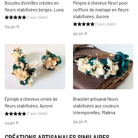
Boucles d’oreilles créoles en
Peigne à cheveux fleuri pour
fleurs stabilisées beiges, Luna
coiffure de mariage en fleurs
stabilisées, Aurore
(
1
avis client)
Noté
1
5.00
sur 5 basé sur
notation client
(
1
avis client)
Noté
1
5.00
sur 5 ba
69,90
€
49,90
€
Épingle à cheveux ornée de
Bracelet artisanal fleurs
fleurs stabilisées, Aurore
stabilisées aux couleurs
intemporelles, Malèna
(
1
avis client)
Noté
1
5.00
sur 5 basé sur
notation client
59,90
€
24,90
€
CRÉATIONS ARTISANALES SIMILAIRES