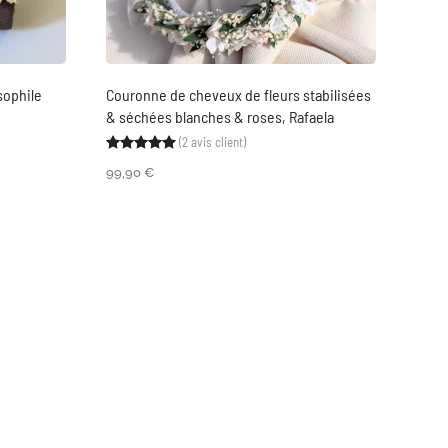
ophile
Couronne de cheveux de fleurs stabilisées
& séchées blanches & roses, Rafaela
(
2
avis client)
Noté
2
5.00
sur 5 basé sur
notations cli
99,90
€