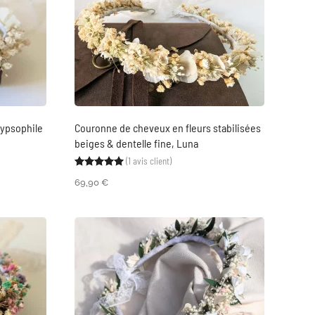
ypsophile
Couronne de cheveux en fleurs stabilisées
beiges & dentelle fine, Luna
(
1
avis client)
Noté
1
5.00
sur 5 basé sur
notation clien
69,90
€