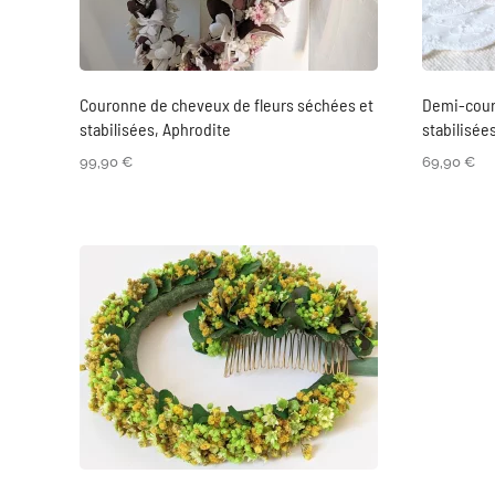
Couronne de cheveux de fleurs séchées et
Demi-cour
stabilisées, Aphrodite
stabilisée
99,90
€
69,90
€