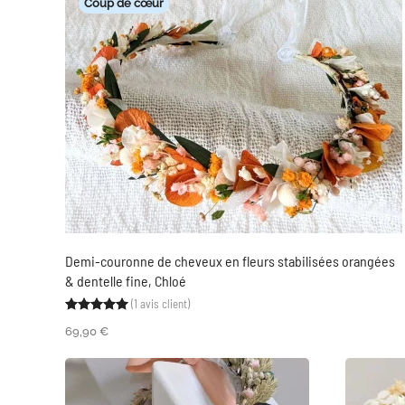
Coup de cœur
Demi-couronne de cheveux en fleurs stabilisées orangées
& dentelle fine, Chloé
(
1
avis client)
Noté
1
5.00
sur 5 basé sur
notation client
69,90
€