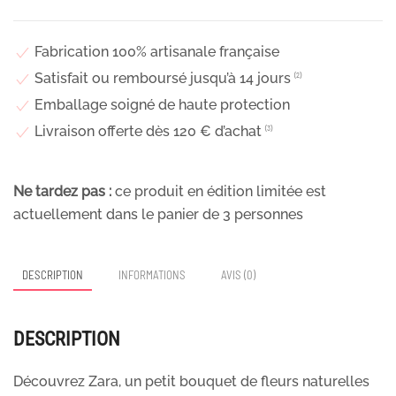
tons
crème
et
Fabrication 100% artisanale française
doré,
Satisfait ou remboursé jusqu’à 14 jours
⁽²⁾
Zara
Emballage soigné de haute protection
Livraison offerte dès 120 € d’achat
⁽³⁾
Ne tardez pas :
ce produit en édition limitée est
actuellement dans le panier de
3
personnes
DESCRIPTION
INFORMATIONS
AVIS (0)
DESCRIPTION
Découvrez Zara, un petit bouquet de fleurs naturelles