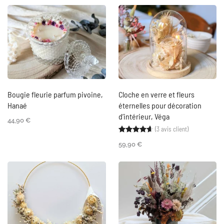
Bougie fleurie parfum pivoine,
Cloche en verre et fleurs
Hanaé
éternelles pour décoration
d’intérieur, Véga
44,90
€
(
3
avis client)
Noté
3
4.67
sur 5 ba
59,90
€