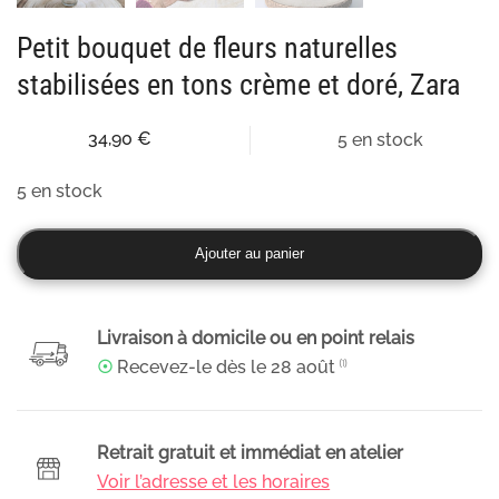
Petit bouquet de fleurs naturelles
stabilisées en tons crème et doré, Zara
34,90
€
5 en stock
5 en stock
quantité
Ajouter au panier
de
Petit
bouquet
Livraison à domicile ou en point relais
de
☉
Recevez-le dès le
28 août
⁽¹⁾
fleurs
naturelles
stabilisées
Retrait gratuit et immédiat en atelier
en
Voir l’adresse et les horaires