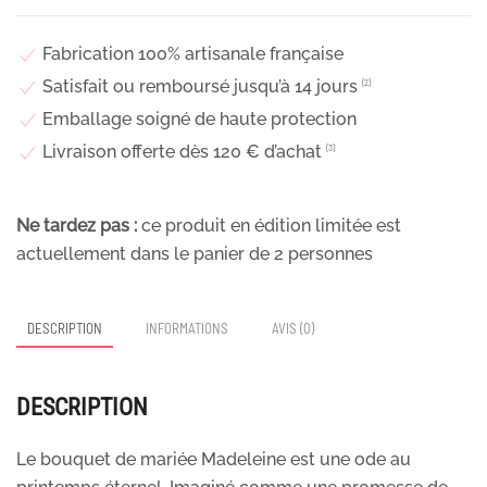
éternelles,
Madeleine
Fabrication 100% artisanale française
Satisfait ou remboursé jusqu’à 14 jours
⁽²⁾
Emballage soigné de haute protection
Livraison offerte dès 120 € d’achat
⁽³⁾
Ne tardez pas :
ce produit en édition limitée est
actuellement dans le panier de
2
personnes
DESCRIPTION
INFORMATIONS
AVIS (0)
DESCRIPTION
Le bouquet de mariée Madeleine est une ode au