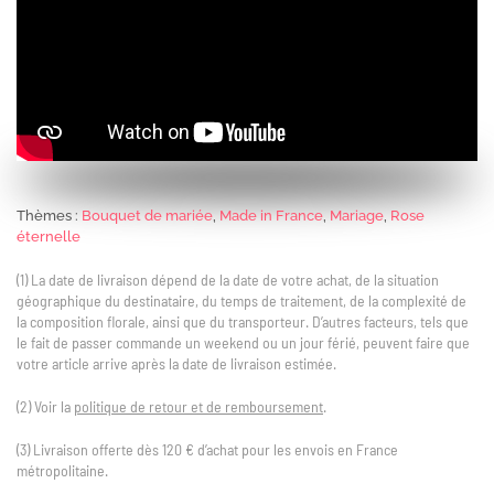
Thèmes :
Bouquet de mariée
,
Made in France
,
Mariage
,
Rose
éternelle
(1) La date de livraison dépend de la date de votre achat, de la situation
géographique du destinataire, du temps de traitement, de la complexité de
la composition florale, ainsi que du transporteur. D’autres facteurs, tels que
le fait de passer commande un weekend ou un jour férié, peuvent faire que
votre article arrive après la date de livraison estimée.
(2) Voir la
politique de retour et de remboursement
.
(3) Livraison offerte dès 120 € d’achat pour les envois en France
métropolitaine.