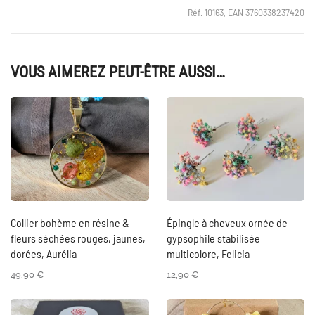
Réf. 10163, EAN 3760338237420
VOUS AIMEREZ PEUT-ÊTRE AUSSI…
Collier bohème en résine &
Épingle à cheveux ornée de
fleurs séchées rouges, jaunes,
gypsophile stabilisée
dorées, Aurélia
multicolore, Felicia
49,90
€
12,90
€