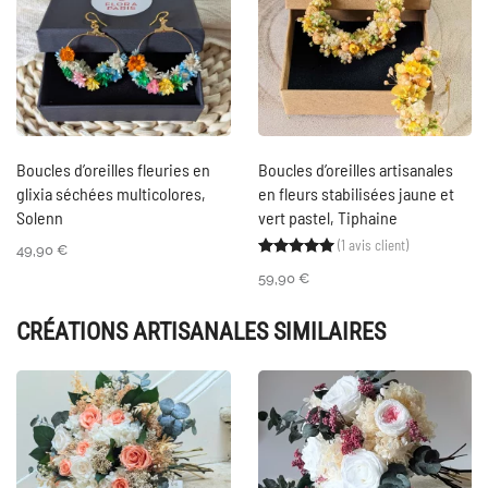
Boucles d’oreilles fleuries en
Boucles d’oreilles artisanales
glixia séchées multicolores,
en fleurs stabilisées jaune et
Solenn
vert pastel, Tiphaine
(
1
avis client)
Noté
1
5.00
sur 5 ba
49,90
€
59,90
€
CRÉATIONS ARTISANALES SIMILAIRES