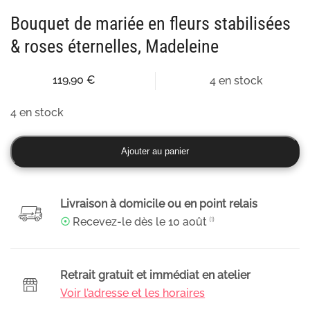
Bouquet de mariée en fleurs stabilisées
& roses éternelles, Madeleine
119,90
€
4 en stock
4 en stock
quantité
Ajouter au panier
de
Bouquet
de
Livraison à domicile ou en point relais
mariée
☉
Recevez-le dès le
10 août
⁽¹⁾
en
fleurs
stabilisées
Retrait gratuit et immédiat en atelier
&
Voir l’adresse et les horaires
roses