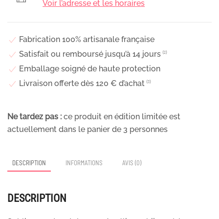
Voir l’adresse et les horaires
rouges,
jaunes,
dorées,
Fabrication 100% artisanale française
Aurélia
Satisfait ou remboursé jusqu’à 14 jours
⁽²⁾
Emballage soigné de haute protection
Livraison offerte dès 120 € d’achat
⁽³⁾
Ne tardez pas :
ce produit en édition limitée est
actuellement dans le panier de
3
personnes
DESCRIPTION
INFORMATIONS
AVIS (0)
DESCRIPTION