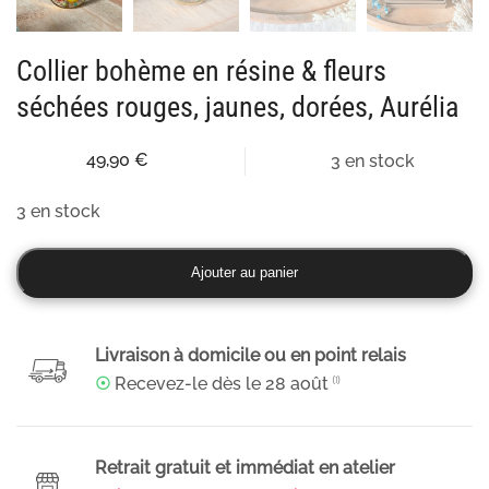
Collier bohème en résine & fleurs
séchées rouges, jaunes, dorées, Aurélia
49,90
€
3 en stock
3 en stock
quantité
Ajouter au panier
de
Collier
bohème
Livraison à domicile ou en point relais
en
☉
Recevez-le dès le
28 août
⁽¹⁾
résine
&
fleurs
Retrait gratuit et immédiat en atelier
séchées