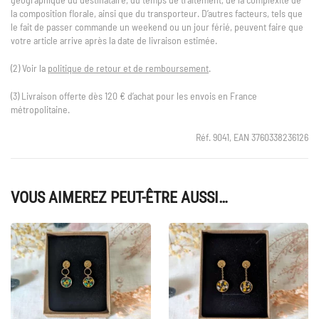
la composition florale, ainsi que du transporteur. D’autres facteurs, tels que
le fait de passer commande un weekend ou un jour férié, peuvent faire que
votre article arrive après la date de livraison estimée.
(2) Voir la
politique de retour et de remboursement
.
(3) Livraison offerte dès 120 € d’achat pour les envois en France
métropolitaine.
Réf. 9041, EAN 3760338236126
VOUS AIMEREZ PEUT-ÊTRE AUSSI…