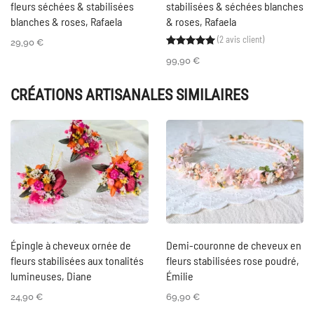
fleurs séchées & stabilisées
stabilisées & séchées blanches
blanches & roses, Rafaela
& roses, Rafaela
(
2
avis client)
Noté
2
5.00
sur 5 ba
29,90
€
99,90
€
CRÉATIONS ARTISANALES SIMILAIRES
Épingle à cheveux ornée de
Demi-couronne de cheveux en
fleurs stabilisées aux tonalités
fleurs stabilisées rose poudré,
lumineuses, Diane
Émilie
24,90
€
69,90
€