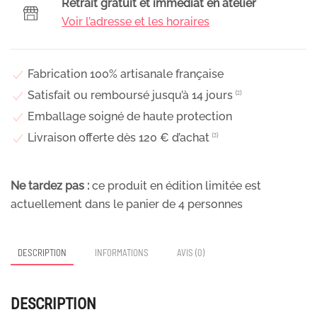
Retrait gratuit et immédiat en atelier
de
Voir l’adresse et les horaires
mariage
en
fleurs
Fabrication 100% artisanale française
séchées
Satisfait ou remboursé jusqu’à 14 jours
⁽²⁾
&
Emballage soigné de haute protection
stabilisées
Livraison offerte dès 120 € d’achat
⁽³⁾
blanches
&
roses,
Ne tardez pas :
ce produit en édition limitée est
Rafaela
actuellement dans le panier de
4
personnes
DESCRIPTION
INFORMATIONS
AVIS (0)
DESCRIPTION