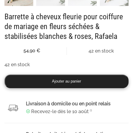
Barrette à cheveux fleurie pour coiffure
de mariage en fleurs séchées &
stabilisées blanches & roses, Rafaela
54,90
€
42 en stock
42 en stock
quantité
Ajouter au panier
de
Barrette
à
Livraison à domicile ou en point relais
cheveux
☉
Recevez-le dès le
10 août
⁽¹⁾
fleurie
pour
coiffure