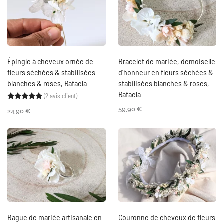
Épingle à cheveux ornée de
Bracelet de mariée, demoiselle
fleurs séchées & stabilisées
d’honneur en fleurs séchées &
blanches & roses, Rafaela
stabilisées blanches & roses,
Rafaela
(
2
avis client)
Noté
2
5.00
sur 5 basé sur
notations client
59,90
€
24,90
€
Bague de mariée artisanale en
Couronne de cheveux de fleurs