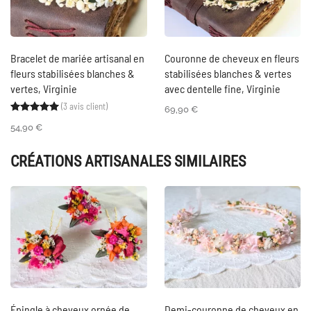
Bracelet de mariée artisanal en
Couronne de cheveux en fleurs
fleurs stabilisées blanches &
stabilisées blanches & vertes
vertes, Virginie
avec dentelle fine, Virginie
(
3
avis client)
Noté
3
5.00
sur 5 basé sur
notations client
69,90
€
54,90
€
CRÉATIONS ARTISANALES SIMILAIRES
Épingle à cheveux ornée de
Demi-couronne de cheveux en