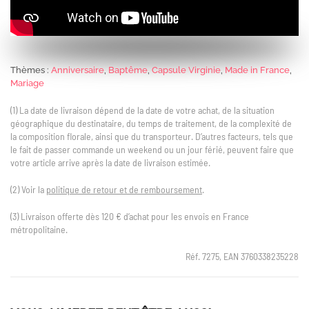
Thèmes :
Anniversaire
,
Baptême
,
Capsule Virginie
,
Made in France
,
Mariage
(1) La date de livraison dépend de la date de votre achat, de la situation
géographique du destinataire, du temps de traitement, de la complexité de
la composition florale, ainsi que du transporteur. D’autres facteurs, tels que
le fait de passer commande un weekend ou un jour férié, peuvent faire que
votre article arrive après la date de livraison estimée.
(2) Voir la
politique de retour et de remboursement
.
(3) Livraison offerte dès 120 € d’achat pour les envois en France
métropolitaine.
Réf. 7275, EAN 3760338235228