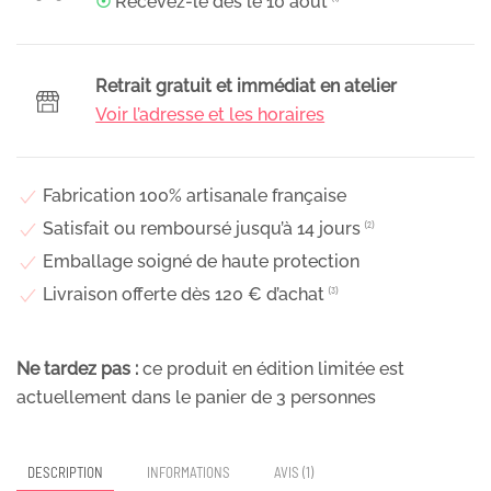
☉
Recevez-le dès le
10 août
⁽¹⁾
mariée
artisanal
en
Retrait gratuit et immédiat en atelier
fleurs
Voir l’adresse et les horaires
stabilisées
blanches
&
Fabrication 100% artisanale française
vertes,
Satisfait ou remboursé jusqu’à 14 jours
⁽²⁾
Virginie
Emballage soigné de haute protection
Livraison offerte dès 120 € d’achat
⁽³⁾
Ne tardez pas :
ce produit en édition limitée est
actuellement dans le panier de
3
personnes
DESCRIPTION
INFORMATIONS
AVIS (1)