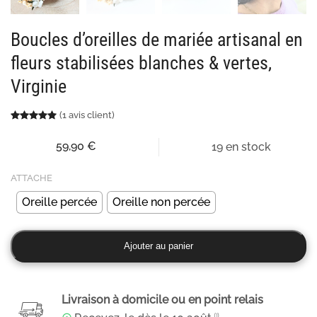
Boucles d’oreilles de mariée artisanal en
fleurs stabilisées blanches & vertes,
Virginie
(
1
avis client)
Noté
1
5.00
sur 5 basé sur
notation client
59,90
€
19 en stock
ATTACHE
Oreille percée
Oreille non percée
quantité
Ajouter au panier
de
Boucles
d’oreilles
Livraison à domicile ou en point relais
de