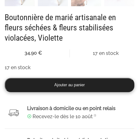
Boutonnière de marié artisanale en
fleurs séchées & fleurs stabilisées
violacées, Violette
34,90
€
17 en stock
17 en stock
quantité
Ajouter au panier
de
Boutonnière
de
Livraison à domicile ou en point relais
marié
☉
Recevez-le dès le
10 août
⁽¹⁾
artisanale
en
fleurs