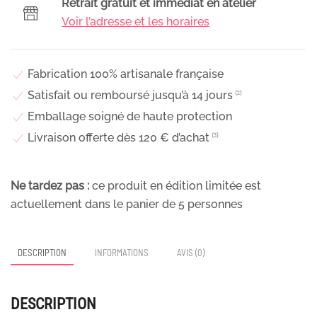
Retrait gratuit et immédiat en atelier
séchées
Voir l’adresse et les horaires
&
fleurs
stabilisées
Fabrication 100% artisanale française
violacées,
Satisfait ou remboursé jusqu’à 14 jours
⁽²⁾
Violette
Emballage soigné de haute protection
Livraison offerte dès 120 € d’achat
⁽³⁾
Ne tardez pas :
ce produit en édition limitée est
actuellement dans le panier de
5
personnes
DESCRIPTION
INFORMATIONS
AVIS (0)
DESCRIPTION