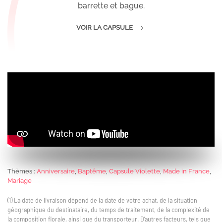
barrette et bague.
VOIR LA CAPSULE
Thèmes :
Anniversaire
,
Baptême
,
Capsule Violette
,
Made in France
,
Mariage
(1) La date de livraison dépend de la date de votre achat, de la situation
géographique du destinataire, du temps de traitement, de la complexité de
la composition florale, ainsi que du transporteur. D’autres facteurs, tels que