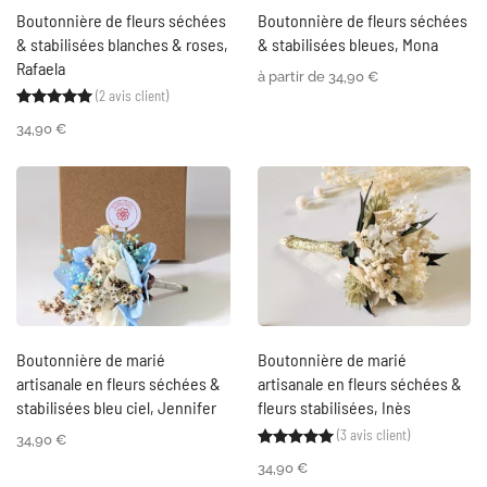
Boutonnière de fleurs séchées
Boutonnière de fleurs séchées
& stabilisées blanches & roses,
& stabilisées bleues, Mona
Rafaela
à partir de
34,90
€
(
2
avis client)
Noté
2
5.00
sur 5 basé sur
notations client
34,90
€
Boutonnière de marié
Boutonnière de marié
artisanale en fleurs séchées &
artisanale en fleurs séchées &
stabilisées bleu ciel, Jennifer
fleurs stabilisées, Inès
(
3
avis client)
Noté
3
5.00
sur 5 ba
34,90
€
34,90
€