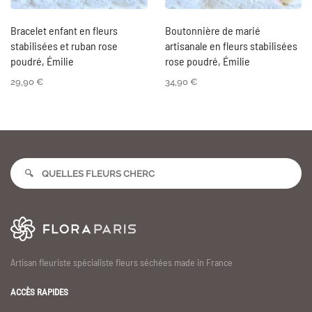
Bracelet enfant en fleurs
Boutonnière de marié
stabilisées et ruban rose
artisanale en fleurs stabilisées
poudré, Émilie
rose poudré, Émilie
29,90
€
34,90
€
Artisan fleuriste spécialiste fleurs séchées made in France
ACCÈS RAPIDES