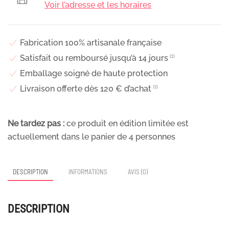
séchées
Voir l’adresse et les horaires
roses,
Candy
Fabrication 100% artisanale française
Satisfait ou remboursé jusqu’à 14 jours
⁽²⁾
Emballage soigné de haute protection
Livraison offerte dès 120 € d’achat
⁽³⁾
Ne tardez pas :
ce produit en édition limitée est
actuellement dans le panier de
4
personnes
DESCRIPTION
INFORMATIONS
AVIS (0)
DESCRIPTION