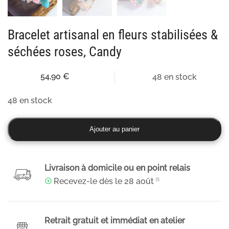
Bracelet artisanal en fleurs stabilisées &
séchées roses, Candy
54,90
€
48 en stock
48 en stock
quantité
Ajouter au panier
de
Bracelet
artisanal
Livraison à domicile ou en point relais
en
☉
Recevez-le dès le
28 août
⁽¹⁾
fleurs
stabilisées
&
Retrait gratuit et immédiat en atelier