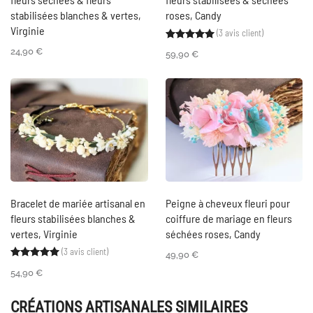
stabilisées blanches & vertes,
roses, Candy
Virginie
(
3
avis client)
Noté
3
5.00
sur 5 ba
24,90
€
59,90
€
Bracelet de mariée artisanal en
Peigne à cheveux fleuri pour
fleurs stabilisées blanches &
coiffure de mariage en fleurs
vertes, Virginie
séchées roses, Candy
(
3
avis client)
Noté
3
5.00
sur 5 basé sur
notations client
49,90
€
54,90
€
CRÉATIONS ARTISANALES SIMILAIRES