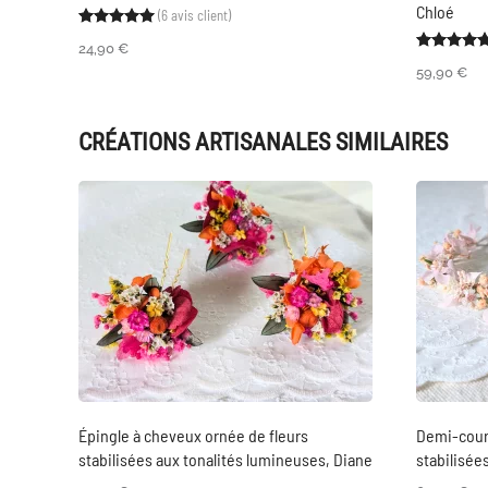
Chloé
(
6
avis client)
Noté
6
5.00
sur 5 basé sur
notations client
24,90
€
59,90
€
CRÉATIONS ARTISANALES SIMILAIRES
Épingle à cheveux ornée de fleurs
Demi-cour
stabilisées aux tonalités lumineuses, Diane
stabilisée