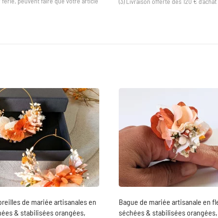
férié, peuvent faire que votre article
(3) Livraison offerte dès 120 € d’acha
oreilles de mariée artisanales en
Bague de mariée artisanale en fl
hées & stabilisées orangées,
séchées & stabilisées orangées,