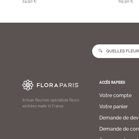
24,90
€
69,90
€
ACCÈS RAPIDES
Votre compte
Artisan fleuriste spécialiste fleurs
séchées made in France
Votre panier
Demande de dev
Demande de con