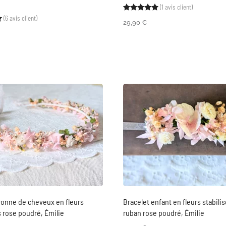
(
1
avis client)
Noté
1
5.00
sur 5 ba
(
6
avis client)
Noté
6
5.00
sur 5 basé sur
notations client
29,90
€
onne de cheveux en fleurs
Bracelet enfant en fleurs stabili
s rose poudré, Émilie
ruban rose poudré, Émilie