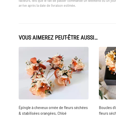
facteurs, tels que le fait de passer commande un weekend ou un jour 
arrive après la date de livraison estimée.
VOUS AIMEREZ PEUT-ÊTRE AUSSI…
Épingle à cheveux ornée de fleurs séchées
Boucles d’
& stabilisées orangées, Chloé
fleurs séc