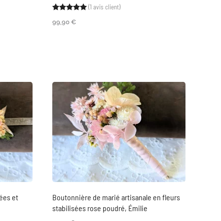
(
1
avis client)
sé sur
notation client
Noté
1
5.00
sur 5 basé sur
notation clien
99,90
€
sées et
Boutonnière de marié artisanale en fleurs
stabilisées rose poudré, Émilie