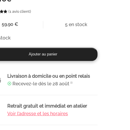
(
1
avis client)
Noté
1
5.00
sur 5 basé sur
notation client
59,90
€
5 en stock
stock
ité
Ajouter au panier
let
Livraison à domicile ou en point relais
ée
☉
Recevez-le dès le
28 août
⁽¹⁾
anal
s
Retrait gratuit et immédiat en atelier
lisées
Voir l’adresse et les horaires
ées,
é