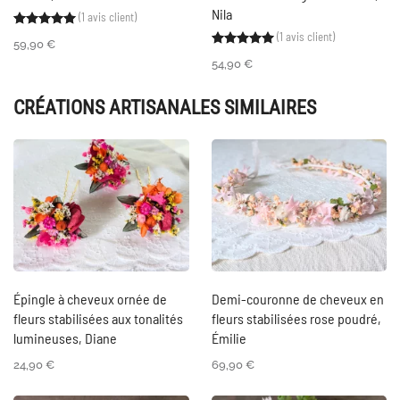
Nila
(
1
avis client)
Noté
1
5.00
sur 5 basé sur
notation client
(
1
avis client)
Noté
1
5.00
sur 5 ba
59,90
€
54,90
€
CRÉATIONS ARTISANALES SIMILAIRES
Épingle à cheveux ornée de
Demi-couronne de cheveux en
fleurs stabilisées aux tonalités
fleurs stabilisées rose poudré,
lumineuses, Diane
Émilie
24,90
€
69,90
€