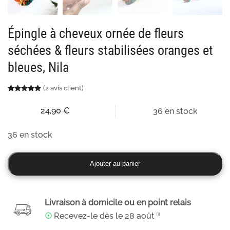
Épingle à cheveux ornée de fleurs
séchées & fleurs stabilisées oranges et
bleues, Nila
(
2
avis client)
Noté
2
5.00
sur 5 basé sur
notations client
24,90
€
36 en stock
36 en stock
quantité
Ajouter au panier
de
Épingle
à
Livraison à domicile ou en point relais
cheveux
☉
Recevez-le dès le
28 août
⁽¹⁾
ornée