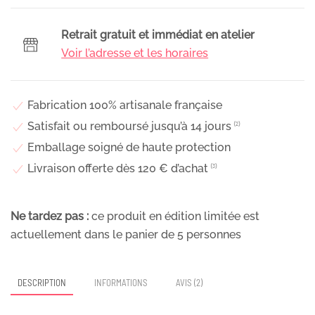
de
fleurs
Retrait gratuit et immédiat en atelier
séchées
Voir l’adresse et les horaires
&
fleurs
stabilisées
Fabrication 100% artisanale française
oranges
Satisfait ou remboursé jusqu’à 14 jours
⁽²⁾
et
Emballage soigné de haute protection
bleues,
Livraison offerte dès 120 € d’achat
⁽³⁾
Nila
Ne tardez pas :
ce produit en édition limitée est
actuellement dans le panier de
5
personnes
DESCRIPTION
INFORMATIONS
AVIS (2)