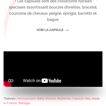
? Les capsules sont des collections florales
spéciales assortissant boucles d’oreilles, bracelet,
couronne de cheveux, peigne, épingle, barrette et
bague.
VOIR LA CAPSULE
Thèmes :
Anniversaire
,
Baby shower
,
Baptême
,
Capsule Nila
,
Made
in France
,
Mariage