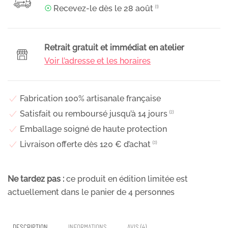
cheveux
☉
Recevez-le dès le
28 août
⁽¹⁾
fleuri
pour
coiffure
Retrait gratuit et immédiat en atelier
de
Voir l’adresse et les horaires
mariage
en
fleurs
Fabrication 100% artisanale française
séchées
Satisfait ou remboursé jusqu’à 14 jours
⁽²⁾
&
Emballage soigné de haute protection
fleurs
Livraison offerte dès 120 € d’achat
⁽³⁾
stabilisées,
Melocoton
Ne tardez pas :
ce produit en édition limitée est
actuellement dans le panier de
4
personnes
DESCRIPTION
INFORMATIONS
AVIS (4)