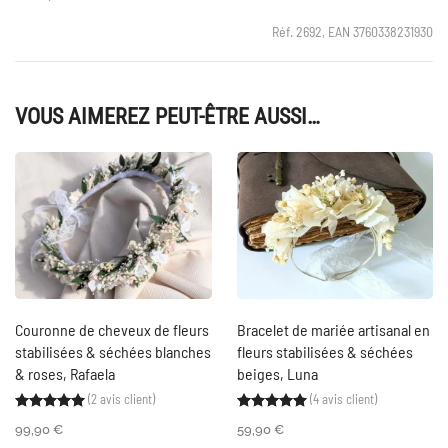
Réf. 2692, EAN 3760338231930
VOUS AIMEREZ PEUT-ÊTRE AUSSI…
Couronne de cheveux de fleurs
Bracelet de mariée artisanal en
stabilisées & séchées blanches
fleurs stabilisées & séchées
& roses, Rafaela
beiges, Luna
(
2
avis client)
(
4
avis client)
Noté
2
5.00
sur 5 basé sur
notations client
Noté
4
5.00
sur 5 ba
99,90
€
59,90
€