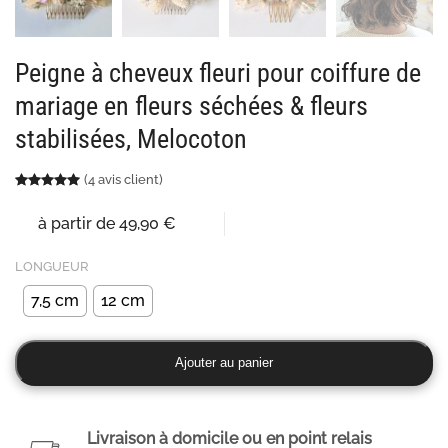
Peigne à cheveux fleuri pour coiffure de
mariage en fleurs séchées & fleurs
stabilisées, Melocoton
(
4
avis client)
Noté
4
5.00
sur 5 basé sur
notations client
à partir de
49,90
€
LONGUEUR
7,5 cm
12 cm
quantité
Ajouter au panier
de
Peigne
à
Livraison à domicile ou en point relais