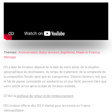
Thèmes :
Anniversaire
,
Baby shower
,
Baptême
,
Made in France
,
Mariage
(1) La date de livraison dépend de la date de votre achat, de la situation
géographique du destinataire, du temps de traitement, de la complexité de
la composition florale, ainsi que du transporteur. D’autres facteurs, tels que
le fait de passer commande un weekend ou un jour férié, peuvent faire que
votre article arrive après la date de livraison estimée.
(2) Voir la
politique de retour et de remboursement
.
(3) Livraison offerte dès 120 € d’achat pour les envois en France
métropolitaine.