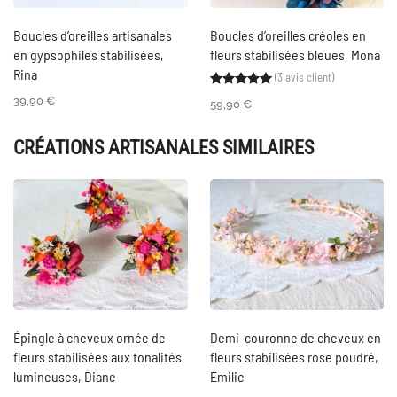
Boucles d’oreilles artisanales
Boucles d’oreilles créoles en
en gypsophiles stabilisées,
fleurs stabilisées bleues, Mona
Rina
(
3
avis client)
Noté
3
5.00
sur 5 ba
39,90
€
59,90
€
CRÉATIONS ARTISANALES SIMILAIRES
Épingle à cheveux ornée de
Demi-couronne de cheveux en
fleurs stabilisées aux tonalités
fleurs stabilisées rose poudré,
lumineuses, Diane
Émilie