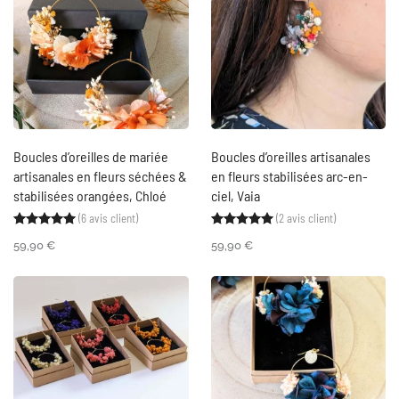
Boucles d’oreilles de mariée
Boucles d’oreilles artisanales
artisanales en fleurs séchées &
en fleurs stabilisées arc-en-
stabilisées orangées, Chloé
ciel, Vaia
(
6
avis client)
(
2
avis client)
Noté
6
5.00
sur 5 basé sur
notations client
Noté
2
5.00
sur 5 ba
59,90
€
59,90
€