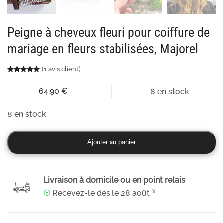
Peigne à cheveux fleuri pour coiffure de
mariage en fleurs stabilisées, Majorel
(
1
avis client)
Noté
1
5.00
sur 5 basé sur
notation client
64,90
€
8 en stock
8 en stock
quantité
Ajouter au panier
de
Peigne
à
Livraison à domicile ou en point relais
cheveux
☉
Recevez-le dès le
28 août
⁽¹⁾
fleuri
pour