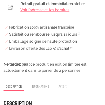
coiffure
Retrait gratuit et immédiat en atelier
de
Voir l’adresse et les horaires
mariage
en
fleurs
Fabrication 100% artisanale française
stabilisées,
Satisfait ou remboursé jusqu’à 14 jours
⁽²⁾
Majorel
Emballage soigné de haute protection
Livraison offerte dès 120 € d’achat
⁽³⁾
Ne tardez pas :
ce produit en édition limitée est
actuellement dans le panier de
2
personnes
DESCRIPTION
INFORMATIONS
AVIS (1)
DESCRIPTION