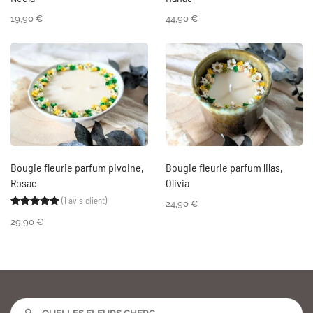
19,90
€
44,90
€
Bougie fleurie parfum pivoine,
Bougie fleurie parfum lilas,
Rosae
Olivia
(
1
avis client)
Noté
1
5.00
sur 5 basé sur
notation client
24,90
€
29,90
€