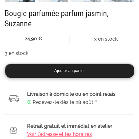
Bougie parfumée parfum jasmin,
Suzanne
24,90
€
3 en stock
3 en stock
quantité
Ajouter au panier
de
Bougie
parfumée
Livraison à domicile ou en point relais
parfum
☉
Recevez-le dès le
28 août
⁽¹⁾
jasmin,
Suzanne
Retrait gratuit et immédiat en atelier
Voir l’adresse et les horaires