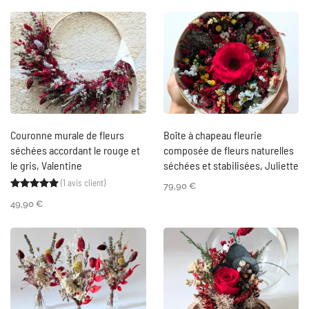
Couronne murale de fleurs
Boîte à chapeau fleurie
séchées accordant le rouge et
composée de fleurs naturelles
le gris, Valentine
séchées et stabilisées, Juliette
(
1
avis client)
Noté
1
5.00
sur 5 basé sur
notation client
79,90
€
49,90
€