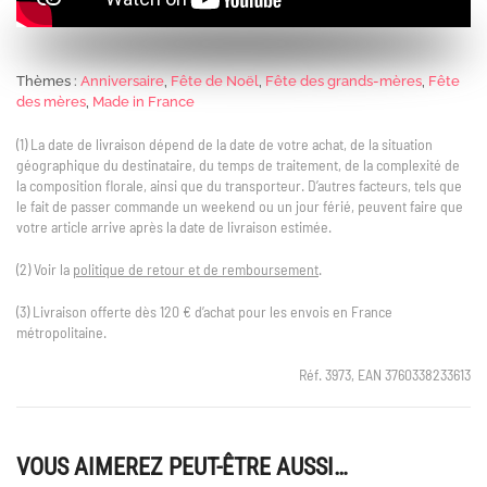
Thèmes :
Anniversaire
,
Fête de Noël
,
Fête des grands-mères
,
Fête
des mères
,
Made in France
(1) La date de livraison dépend de la date de votre achat, de la situation
géographique du destinataire, du temps de traitement, de la complexité de
la composition florale, ainsi que du transporteur. D’autres facteurs, tels que
le fait de passer commande un weekend ou un jour férié, peuvent faire que
votre article arrive après la date de livraison estimée.
(2) Voir la
politique de retour et de remboursement
.
(3) Livraison offerte dès 120 € d’achat pour les envois en France
métropolitaine.
Réf. 3973, EAN 3760338233613
VOUS AIMEREZ PEUT-ÊTRE AUSSI…