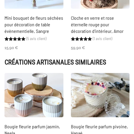
Mini bouquet de fleurs séchées
Cloche en verre et rose
pour décoration de table
éternelle rouge pour
évènementielle, Sangre
décoration d’intérieur, Amor
(
5
avis client)
(
1
avis client)
Noté
5
5.00
sur 5 basé sur
notations client
Noté
1
5.00
sur 5 ba
15,90
€
59,90
€
CRÉATIONS ARTISANALES SIMILAIRES
Bougie fleurie parfum jasmin,
Bougie fleurie parfum pivoine,
Neela
Hanaé