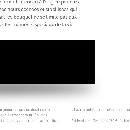
irmoutier, conçu à l’origine pour les
ses fleurs séchées et stabilisées qui
nt, ce bouquet ne se limite pas aux
us les moments spéciaux de la vie.
tion géographique du destinataire, du
(2) Voir la
politique de retour et de 
i que du transporteur. D’autres
férié, peuvent faire que votre article
(3) Livraison offerte dès 120 € d’acha