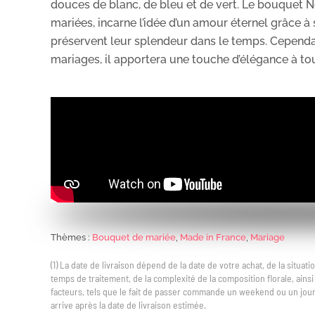
douces de blanc, de bleu et de vert. Le bouquet No
mariées, incarne l’idée d’un amour éternel grâce à 
préservent leur splendeur dans le temps. Cependa
mariages, il apportera une touche d’élégance à to
Thèmes :
Bouquet de mariée
,
Made in France
,
Mariage
(1) La date de livraison dépend de la date de votre achat, de la situa
temps de traitement, de la complexité de la composition florale, ains
facteurs, tels que le fait de passer commande un weekend ou un jour 
arrive après la date de livraison estimée.