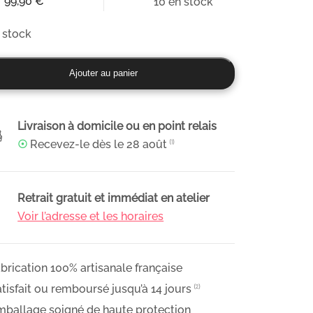
99,90
€
10 en stock
 stock
ité
Ajouter au panier
uet
Livraison à domicile ou en point relais
ée
☉
Recevez-le dès le
28 août
⁽¹⁾
eurs
porelles,
Retrait gratuit et immédiat en atelier
moutier
Voir l’adresse et les horaires
brication 100% artisanale française
tisfait ou remboursé jusqu’à 14 jours
⁽²⁾
ballage soigné de haute protection