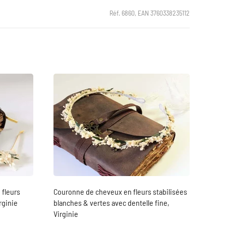
Réf. 6860, EAN 3760338235112
 fleurs
Couronne de cheveux en fleurs stabilisées
rginie
blanches & vertes avec dentelle fine,
Virginie
sé sur
notation client