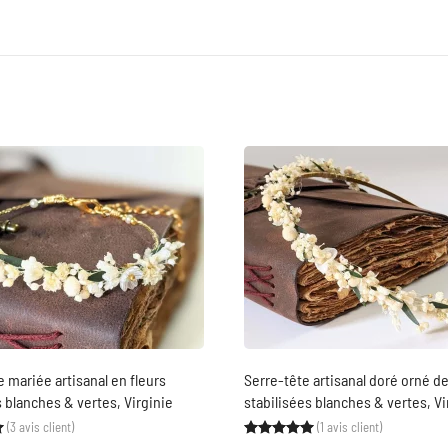
e mariée artisanal en fleurs
Serre-tête artisanal doré orné de
s blanches & vertes, Virginie
stabilisées blanches & vertes, Vi
(
3
avis client)
(
1
avis client)
Noté
3
5.00
sur 5 basé sur
notations client
Noté
1
5.00
sur 5 ba