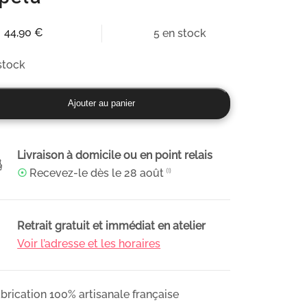
44,90
€
5 en stock
stock
ité
Ajouter au panier
osition
anale
Livraison à domicile ou en point relais
☉
Recevez-le dès le
28 août
⁽¹⁾
ophile
lisée
Retrait gratuit et immédiat en atelier
ation
Voir l’adresse et les horaires
rieur,
ta
brication 100% artisanale française