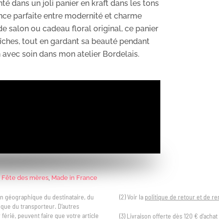
té dans un joli panier en kraft dans les tons
iance parfaite entre modernité et charme
e salon ou cadeau floral original, ce panier
raîches, tout en gardant sa beauté pendant
 avec soin dans mon atelier Bordelais.
,
Fête des mères
,
Made in France
tion géographique du destinataire, du
(2) Voir la
politique de retour et de 
i que du transporteur. D’autres
férié, peuvent faire que votre article
(3) Livraison offerte dès 120 € d’acha