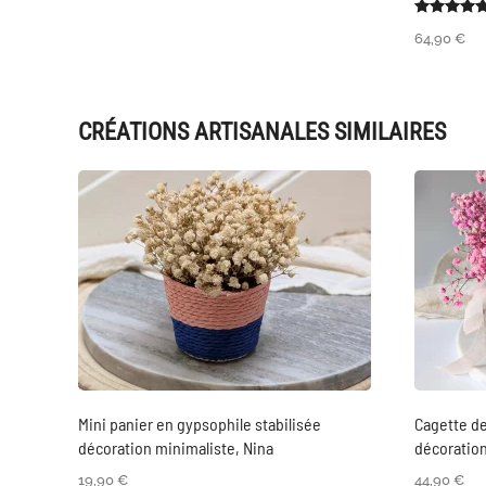
64,90
€
CRÉATIONS ARTISANALES SIMILAIRES
Mini panier en gypsophile stabilisée
Cagette de
décoration minimaliste, Nina
décoration
19,90
€
44,90
€