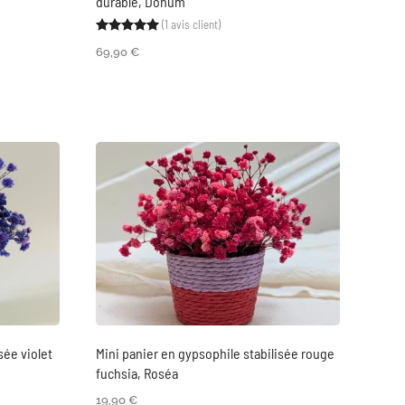
durable, Donum
sé sur
notations client
(
1
avis client)
Noté
1
5.00
sur 5 basé sur
notation clien
69,90
€
sée violet
Mini panier en gypsophile stabilisée rouge
fuchsia, Roséa
19,90
€