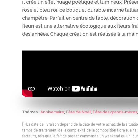
il crée un effet nuage poétique et lumineux. Présen
rose et bleu roi, ce bouquet durable incarne l’all
champêtre. Parfait en centre de table, décoration d
fleuri est une alternative écologique aux fleurs f
des années. Chaque création est réalisée à la main
Thèmes :
Anniversaire
,
Fête de Noël
,
Fête des grands-mères
(1) La date de livraison dépend de la date de votre achat, de la situa
temps de traitement, de la complexité de la composition florale, ains
facteurs, tels que le fait de passer commande un weekend ou un jour 