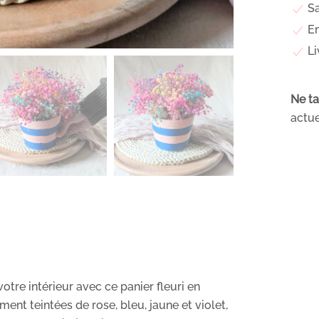
Sa
Em
Li
Ne ta
actue
tre intérieur avec ce panier fleuri en
ent teintées de rose, bleu, jaune et violet,