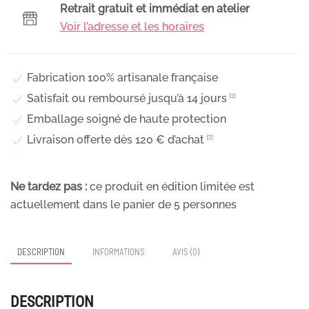
coiffure
Retrait gratuit et immédiat en atelier
de
Voir l’adresse et les horaires
mariage
en
fleurs
Fabrication 100% artisanale française
stabilisées
Satisfait ou remboursé jusqu’à 14 jours
⁽²⁾
aux
Emballage soigné de haute protection
couleurs
Livraison offerte dès 120 € d’achat
⁽³⁾
vives,
Joyce
Ne tardez pas :
ce produit en édition limitée est
actuellement dans le panier de
5
personnes
DESCRIPTION
INFORMATIONS
AVIS (0)
DESCRIPTION