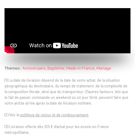
Thèmes :
Anniversaire
,
Baptême
,
Made in France
,
Mariage
(1) La date de livraison dépend de la date de votre achat, de la situation
géographique du destinataire, du temps de traitement, de la complexité de
la composition florale, ainsi que du transporteur. D’autres facteurs, tels que
le fait de passer commande un weekend ou un jour férié, peuvent faire que
votre article arrive après la date de livraison estimée.
(2) Voir la
politique de retour et de remboursement
.
(3) Livraison offerte dès 120 € d’achat pour les envois en France
métropolitaine.