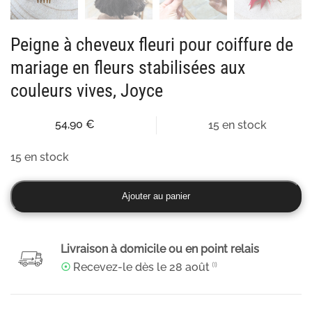
Peigne à cheveux fleuri pour coiffure de
mariage en fleurs stabilisées aux
couleurs vives, Joyce
54,90
€
15 en stock
15 en stock
quantité
Ajouter au panier
de
Peigne
à
Livraison à domicile ou en point relais
cheveux
☉
Recevez-le dès le
28 août
⁽¹⁾
fleuri
pour