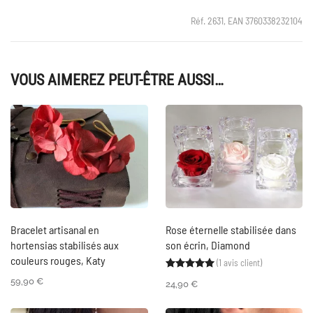
Réf. 2631, EAN 3760338232104
VOUS AIMEREZ PEUT-ÊTRE AUSSI…
Bracelet artisanal en
Rose éternelle stabilisée dans
hortensias stabilisés aux
son écrin, Diamond
couleurs rouges, Katy
(
1
avis client)
Noté
1
5.00
sur 5 ba
59,90
€
24,90
€