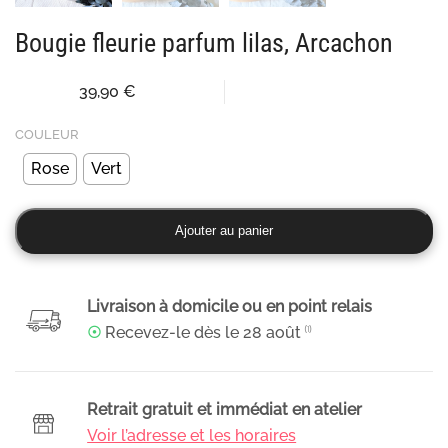
Bougie fleurie parfum lilas, Arcachon
39,90
€
COULEUR
Rose
Vert
quantité
Ajouter au panier
de
Bougie
fleurie
Livraison à domicile ou en point relais
parfum
☉
Recevez-le dès le
28 août
⁽¹⁾
lilas,
Arcachon
Retrait gratuit et immédiat en atelier
Voir l’adresse et les horaires