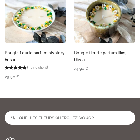
Bougie fleurie parfum pivoine,
Bougie fleurie parfum lilas,
Rosae
Olivia
(
1
avis client)
Noté
1
5.00
sur 5 basé sur
notation client
24,90
€
29,90
€