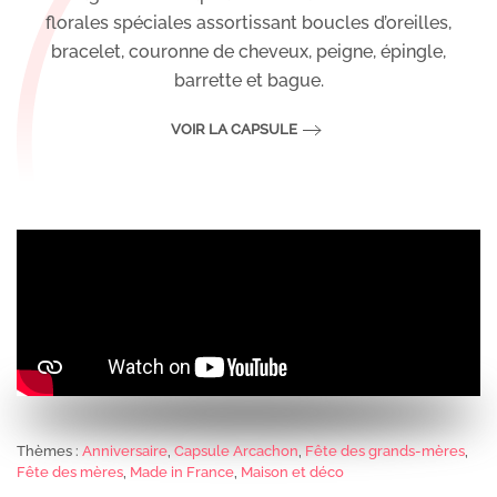
florales spéciales assortissant boucles d’oreilles,
bracelet, couronne de cheveux, peigne, épingle,
barrette et bague.
VOIR LA CAPSULE
Thèmes :
Anniversaire
,
Capsule Arcachon
,
Fête des grands-mères
,
Fête des mères
,
Made in France
,
Maison et déco