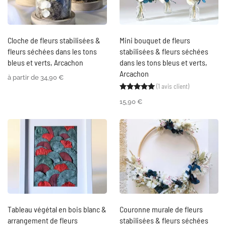
Cloche de fleurs stabilisées &
Mini bouquet de fleurs
fleurs séchées dans les tons
stabilisées & fleurs séchées
bleus et verts, Arcachon
dans les tons bleus et verts,
Arcachon
à partir de
34,90
€
(
1
avis client)
Noté
1
5.00
sur 5 ba
15,90
€
Tableau végétal en bois blanc &
Couronne murale de fleurs
arrangement de fleurs
stabilisées & fleurs séchées