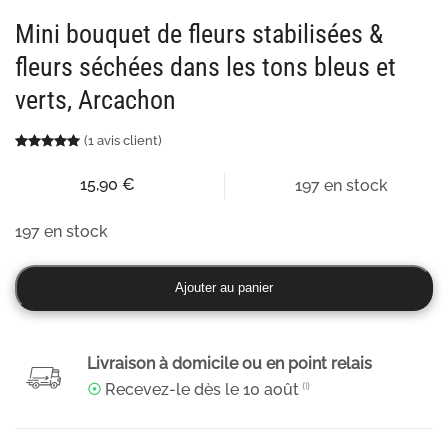
Mini bouquet de fleurs stabilisées &
fleurs séchées dans les tons bleus et
verts, Arcachon
(
1
avis client)
Noté
1
5.00
sur 5 basé sur
notation client
15,90
€
197 en stock
197 en stock
quantité
Ajouter au panier
de
Mini
bouquet
Livraison à domicile ou en point relais
de
☉
Recevez-le dès le
10 août
⁽¹⁾
fleurs
stabilisées