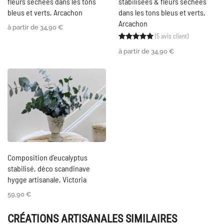
fleurs séchées dans les tons
stabilisées & fleurs séchées
bleus et verts, Arcachon
dans les tons bleus et verts,
Arcachon
à partir de
34,90
€
(
5
avis client)
Noté
5
5.00
sur 5 ba
à partir de
34,90
€
Composition d’eucalyptus
stabilisé, déco scandinave
hygge artisanale, Victoria
59,90
€
CRÉATIONS ARTISANALES SIMILAIRES