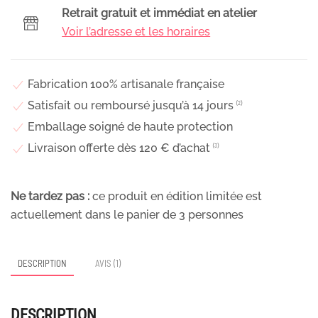
&
Retrait gratuit et immédiat en atelier
fleurs
Voir l’adresse et les horaires
séchées
dans
les
Fabrication 100% artisanale française
tons
Satisfait ou remboursé jusqu’à 14 jours
⁽²⁾
bleus
Emballage soigné de haute protection
et
Livraison offerte dès 120 € d’achat
⁽³⁾
verts,
Arcachon
Ne tardez pas :
ce produit en édition limitée est
actuellement dans le panier de
3
personnes
DESCRIPTION
AVIS (1)
DESCRIPTION