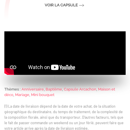
VOIR LA CAPSULE
Thèmes :
Anniversaire
,
Baptême
,
Capsule Arcachon
,
Maison et
déco
,
Mariage
,
Mini bouquet
(1) La date de livraison dépend de la date de votre achat, de la situation
géographique du destinataire, du temps de traitement, de la complexité de
la composition florale, ainsi que du transporteur. D’autres facteurs, tels que
le fait de passer commande un weekend ou un jour férié, peuvent faire que
votre article arrive après la date de livraison estimée.