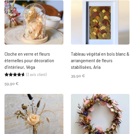
Cloche en verre et fleurs
Tableau végétal en bois blanc &
éternelles pour décoration
arrangement de fleurs
d’intérieur, Véga
stabilisées, Aria
(
3
avis client)
Noté
3
4.67
sur 5 basé sur
notations client
39,90
€
59,90
€