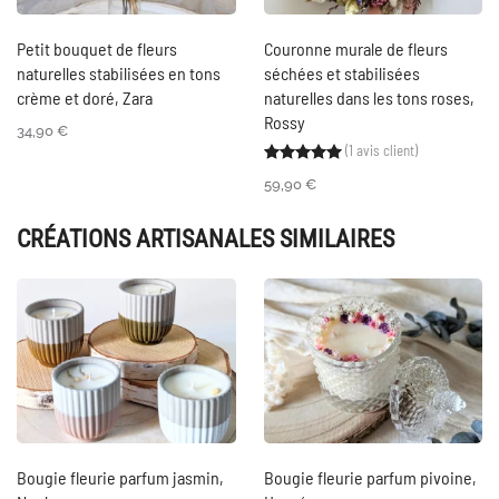
Petit bouquet de fleurs
Couronne murale de fleurs
naturelles stabilisées en tons
séchées et stabilisées
crème et doré, Zara
naturelles dans les tons roses,
Rossy
34,90
€
(
1
avis client)
Noté
1
5.00
sur 5 ba
59,90
€
CRÉATIONS ARTISANALES SIMILAIRES
Bougie fleurie parfum jasmin,
Bougie fleurie parfum pivoine,