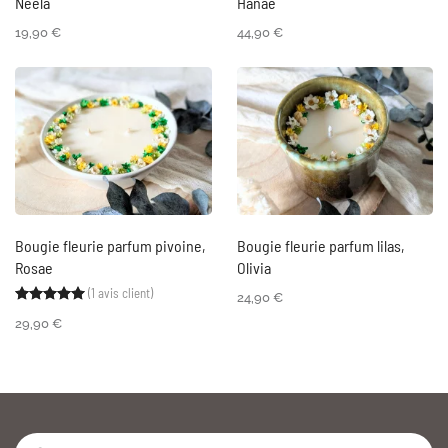
Neela
Hanaé
19,90
€
44,90
€
Bougie fleurie parfum pivoine,
Bougie fleurie parfum lilas,
Rosae
Olivia
(
1
avis client)
Noté
1
5.00
sur 5 basé sur
notation client
24,90
€
29,90
€