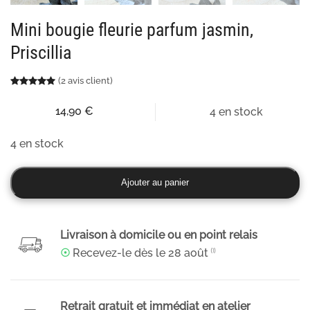
Mini bougie fleurie parfum jasmin,
Priscillia
(
2
avis client)
Noté
2
5.00
sur 5 basé sur
notations client
14,90
€
4 en stock
4 en stock
quantité
Ajouter au panier
de
Mini
bougie
Livraison à domicile ou en point relais
fleurie
☉
Recevez-le dès le
28 août
⁽¹⁾
parfum
jasmin,
Priscillia
Retrait gratuit et immédiat en atelier