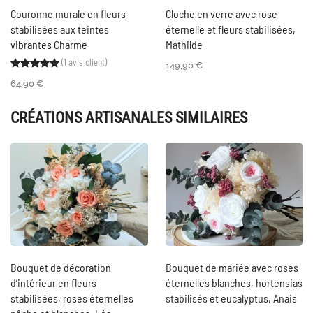
Couronne murale en fleurs
Cloche en verre avec rose
stabilisées aux teintes
éternelle et fleurs stabilisées,
vibrantes Charme
Mathilde
(
1
avis client)
Noté
1
5.00
sur 5 basé sur
notation client
149,90
€
64,90
€
CRÉATIONS ARTISANALES SIMILAIRES
Bouquet de décoration
Bouquet de mariée avec roses
d’intérieur en fleurs
éternelles blanches, hortensias
stabilisées, roses éternelles
stabilisés et eucalyptus, Anais