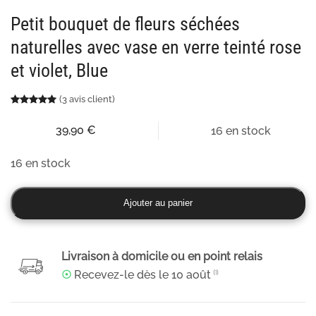
Petit bouquet de fleurs séchées
naturelles avec vase en verre teinté rose
et violet, Blue
(
3
avis client)
Noté
3
5.00
sur 5 basé sur
notations client
39,90
€
16 en stock
16 en stock
quantité
Ajouter au panier
de
Petit
bouquet
Livraison à domicile ou en point relais
de
☉
Recevez-le dès le
10 août
⁽¹⁾
fleurs
séchées