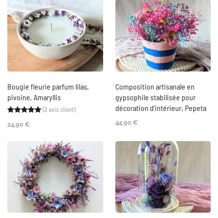
Bougie fleurie parfum lilas,
Composition artisanale en
pivoine, Amaryllis
gypsophile stabilisée pour
décoration d’intérieur, Pepeta
(
2
avis client)
Noté
2
5.00
sur 5 basé sur
notations client
44,90
€
24,90
€