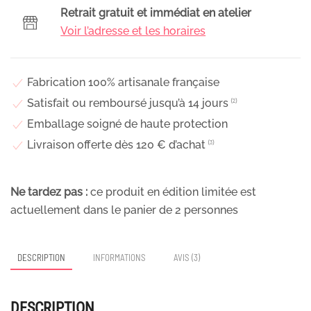
naturelles
Retrait gratuit et immédiat en atelier
avec
Voir l’adresse et les horaires
vase
en
verre
Fabrication 100% artisanale française
teinté
Satisfait ou remboursé jusqu’à 14 jours
⁽²⁾
rose
Emballage soigné de haute protection
et
Livraison offerte dès 120 € d’achat
⁽³⁾
violet,
Blue
Ne tardez pas :
ce produit en édition limitée est
actuellement dans le panier de
2
personnes
DESCRIPTION
INFORMATIONS
AVIS (3)
DESCRIPTION